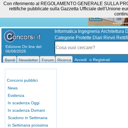
Con riferimento al REGOLAMENTO GENERALE SULLA PROTEZIO
rettifiche pubblicate sulla Gazzetta Ufficiale dell'Unione eur
contin
Informatica
Ingegneria
Architettura
D
Categorie Protette
Diari
Rinvii
Rettif
Edizione On line del
06/08/2026
Accedi
o Registrati
Bandi
Newsletter
Forum
Ricerca
Concorsi pubblici
News
Evidenza
In scadenza Oggi
In scadenza Domani
Scadono in Settimana
in Settimana prossima