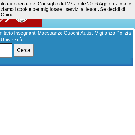
opeo e del Consiglio del 27 aprile 2016 Aggiornato alle
iamo i cookie per migliorare i servizi ai lettori. Se decidi di
Chiudi
itario
Insegnanti
Maestranze
Cuochi
Autisti
Vigilanza
Polizia
Università
Cerca