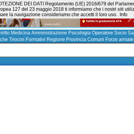
NE DEI DATI Regolamento (UE) 2016/679 del Parlamento eur
opea 127 del 23 maggio 2018 ti informiamo che i nostri siti utilizz
uare la navigazione consideriamo che accetti il loro uso.
Info
iritto
Medicina
Amministrazione
Psicologia
Operatore Socio San
iche
Tirocini Formativi
Regione
Provincia
Comuni
Forze armate