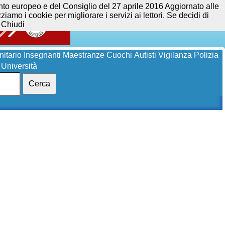
opeo e del Consiglio del 27 aprile 2016 Aggiornato alle
iamo i cookie per migliorare i servizi ai lettori. Se decidi di
Chiudi
itario
Insegnanti
Maestranze
Cuochi
Autisti
Vigilanza
Polizia
Università
Cerca