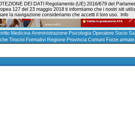
NE DEI DATI Regolamento (UE) 2016/679 del Parlamento eur
opea 127 del 23 maggio 2018 ti informiamo che i nostri siti utilizz
uare la navigazione consideriamo che accetti il loro uso.
Info
iritto
Medicina
Amministrazione
Psicologia
Operatore Socio San
iche
Tirocini Formativi
Regione
Provincia
Comuni
Forze armate