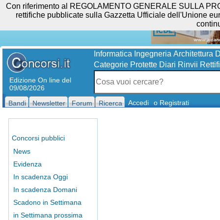
Con riferimento al REGOLAMENTO GENERALE SULLA PROTEZIO
rettifiche pubblicate sulla Gazzetta Ufficiale dell'Unione eur
contin
Informatica
Ingegneria
Architettura
D
Categorie Protette
Diari
Rinvii
Rettif
Edizione On line del
09/08/2026
Accedi
o Registrati
Bandi
Newsletter
Forum
Ricerca
Concorsi pubblici
News
Evidenza
In scadenza Oggi
In scadenza Domani
Scadono in Settimana
in Settimana prossima