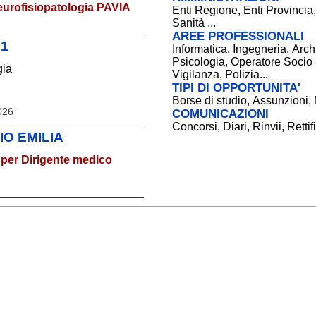
eurofisiopatologia PAVIA
Enti Regione
,
Enti Provincia
Sanità
...
AREE PROFESSIONALI
 1
Informatica
,
Ingegneria
,
Archi
Psicologia
,
Operatore Socio 
gia
Vigilanza
,
Polizia
...
TIPI DI OPPORTUNITA'
Borse di studio
,
Assunzioni
,
2026
COMUNICAZIONI
Concorsi
,
Diari
,
Rinvii
,
Rettif
IO EMILIA
per Dirigente medico