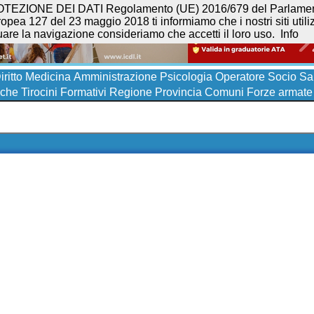
NE DEI DATI Regolamento (UE) 2016/679 del Parlamento eur
opea 127 del 23 maggio 2018 ti informiamo che i nostri siti utilizz
uare la navigazione consideriamo che accetti il loro uso.
Info
iritto
Medicina
Amministrazione
Psicologia
Operatore Socio San
iche
Tirocini Formativi
Regione
Provincia
Comuni
Forze armate