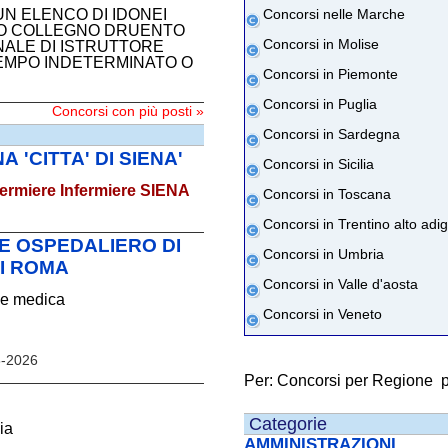
UN ELENCO DI IDONEI
Concorsi nelle Marche
ANO COLLEGNO DRUENTO
Concorsi in Molise
NALE DI ISTRUTTORE
TEMPO INDETERMINATO O
Concorsi in Piemonte
Concorsi in Puglia
Concorsi con più posti »
Concorsi in Sardegna
 'CITTA' DI SIENA'
Concorsi in Sicilia
fermiere
Infermiere SIENA
Concorsi in Toscana
Concorsi in Trentino alto adi
NE OSPEDALIERO DI
Concorsi in Umbria
DI ROMA
Concorsi in Valle d'aosta
ne medica
Concorsi in Veneto
08-2026
Per:
Concorsi per Regione
Categorie
ia
AMMINISTRAZIONI