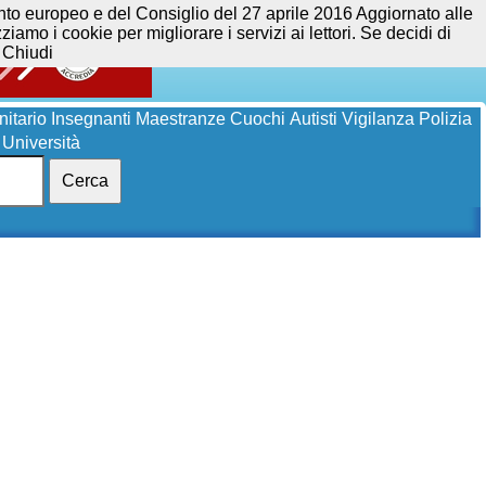
opeo e del Consiglio del 27 aprile 2016 Aggiornato alle
iamo i cookie per migliorare i servizi ai lettori. Se decidi di
Chiudi
itario
Insegnanti
Maestranze
Cuochi
Autisti
Vigilanza
Polizia
Università
Cerca