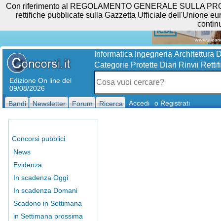
Con riferimento al REGOLAMENTO GENERALE SULLA PROTEZIO
rettifiche pubblicate sulla Gazzetta Ufficiale dell'Unione eur
contin
Informatica
Ingegneria
Architettura
D
Categorie Protette
Diari
Rinvii
Rettif
Edizione On line del
09/08/2026
Accedi
o Registrati
Bandi
Newsletter
Forum
Ricerca
Concorsi pubblici
News
Evidenza
In scadenza Oggi
In scadenza Domani
Scadono in Settimana
in Settimana prossima