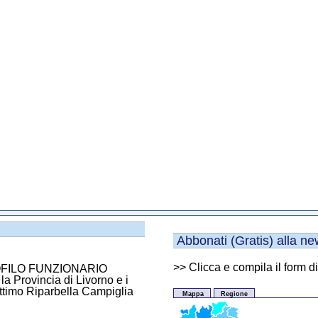
Abbonati (Gratis) alla new
>>
Clicca e compila il form d
 PROFILO FUNZIONARIO
rovincia di Livorno e i
ttimo Riparbella Campiglia
Mappa
Regione