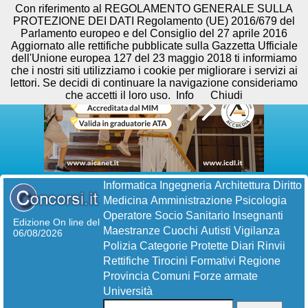
Con riferimento al REGOLAMENTO GENERALE SULLA
PROTEZIONE DEI DATI Regolamento (UE) 2016/679 del
Parlamento europeo e del Consiglio del 27 aprile 2016
Aggiornato alle rettifiche pubblicate sulla Gazzetta Ufficiale
dell'Unione europea 127 del 23 maggio 2018 ti informiamo
che i nostri siti utilizziamo i cookie per migliorare i servizi ai
lettori. Se decidi di continuare la navigazione consideriamo
che accetti il loro uso.
Info
Chiudi
Informatica
Ingegneria
Architettura
Diritto
Medicina
Amministrazione
Psicologia
Operatore Socio Sanitario
Insegnanti
Edizione On line del
Maestranze
Cuochi
Autisti
Vigilanza
06/08/2026
Polizia
Categorie Protette
Diari
Rinvii
Rettifiche
Tirocini Formativi
Regione
Provincia
Comuni
Forze armate
Università