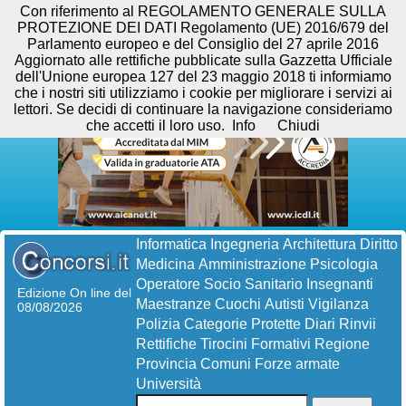
Con riferimento al REGOLAMENTO GENERALE SULLA
PROTEZIONE DEI DATI Regolamento (UE) 2016/679 del
Parlamento europeo e del Consiglio del 27 aprile 2016
Aggiornato alle rettifiche pubblicate sulla Gazzetta Ufficiale
dell'Unione europea 127 del 23 maggio 2018 ti informiamo
che i nostri siti utilizziamo i cookie per migliorare i servizi ai
lettori. Se decidi di continuare la navigazione consideriamo
che accetti il loro uso.
Info
Chiudi
Informatica
Ingegneria
Architettura
Diritto
Medicina
Amministrazione
Psicologia
Operatore Socio Sanitario
Insegnanti
Edizione On line del
Maestranze
Cuochi
Autisti
Vigilanza
08/08/2026
Polizia
Categorie Protette
Diari
Rinvii
Rettifiche
Tirocini Formativi
Regione
Provincia
Comuni
Forze armate
Università