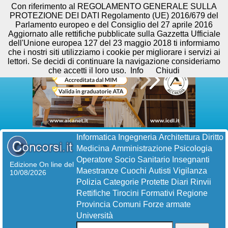
Con riferimento al REGOLAMENTO GENERALE SULLA
PROTEZIONE DEI DATI Regolamento (UE) 2016/679 del
Parlamento europeo e del Consiglio del 27 aprile 2016
Aggiornato alle rettifiche pubblicate sulla Gazzetta Ufficiale
dell'Unione europea 127 del 23 maggio 2018 ti informiamo
che i nostri siti utilizziamo i cookie per migliorare i servizi ai
lettori. Se decidi di continuare la navigazione consideriamo
che accetti il loro uso.
Info
Chiudi
Informatica
Ingegneria
Architettura
Diritto
Medicina
Amministrazione
Psicologia
Operatore Socio Sanitario
Insegnanti
Edizione On line del
Maestranze
Cuochi
Autisti
Vigilanza
10/08/2026
Polizia
Categorie Protette
Diari
Rinvii
Rettifiche
Tirocini Formativi
Regione
Provincia
Comuni
Forze armate
Università