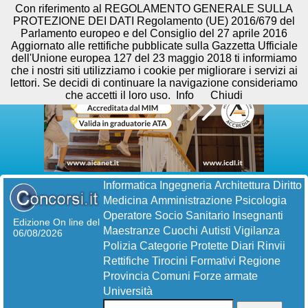
Con riferimento al REGOLAMENTO GENERALE SULLA
PROTEZIONE DEI DATI Regolamento (UE) 2016/679 del
Parlamento europeo e del Consiglio del 27 aprile 2016
Aggiornato alle rettifiche pubblicate sulla Gazzetta Ufficiale
dell'Unione europea 127 del 23 maggio 2018 ti informiamo
che i nostri siti utilizziamo i cookie per migliorare i servizi ai
lettori. Se decidi di continuare la navigazione consideriamo
che accetti il loro uso.
Info
Chiudi
Informatica
Ingegneria
Architettura
Diritto
Medicina
Amministrazione
Psicologia
Operatore Socio Sanitario
Insegnanti
Edizione On line del
Maestranze
Cuochi
Autisti
Vigilanza
06/08/2026
Polizia
Categorie Protette
Diari
Rinvii
Rettifiche
Tirocini Formativi
Regione
Provincia
Comuni
Forze armate
Università