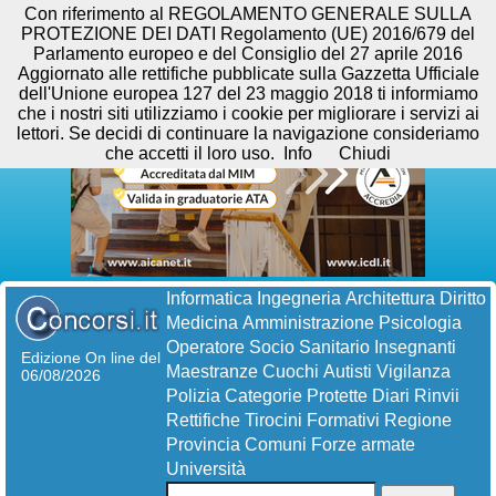
Con riferimento al REGOLAMENTO GENERALE SULLA
PROTEZIONE DEI DATI Regolamento (UE) 2016/679 del
Parlamento europeo e del Consiglio del 27 aprile 2016
Aggiornato alle rettifiche pubblicate sulla Gazzetta Ufficiale
dell'Unione europea 127 del 23 maggio 2018 ti informiamo
che i nostri siti utilizziamo i cookie per migliorare i servizi ai
lettori. Se decidi di continuare la navigazione consideriamo
che accetti il loro uso.
Info
Chiudi
Informatica
Ingegneria
Architettura
Diritto
Medicina
Amministrazione
Psicologia
Operatore Socio Sanitario
Insegnanti
Edizione On line del
Maestranze
Cuochi
Autisti
Vigilanza
06/08/2026
Polizia
Categorie Protette
Diari
Rinvii
Rettifiche
Tirocini Formativi
Regione
Provincia
Comuni
Forze armate
Università