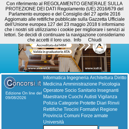
Con riferimento al REGOLAMENTO GENERALE SULLA
PROTEZIONE DEI DATI Regolamento (UE) 2016/679 del
Parlamento europeo e del Consiglio del 27 aprile 2016
Aggiornato alle rettifiche pubblicate sulla Gazzetta Ufficiale
dell'Unione europea 127 del 23 maggio 2018 ti informiamo
che i nostri siti utilizziamo i cookie per migliorare i servizi ai
lettori. Se decidi di continuare la navigazione consideriamo
che accetti il loro uso.
Info
Chiudi
Informatica
Ingegneria
Architettura
Diritto
Medicina
Amministrazione
Psicologia
Operatore Socio Sanitario
Insegnanti
Edizione On line del
Maestranze
Cuochi
Autisti
Vigilanza
09/08/2026
Polizia
Categorie Protette
Diari
Rinvii
Rettifiche
Tirocini Formativi
Regione
Provincia
Comuni
Forze armate
Università